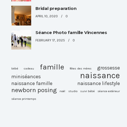
Bridal preparation
APRIL 10, 2020
0
Séance Photo famille Vincennes
FEBRUARY 17, 2025
0
famille
grossesse
bébé
cadeau
fêtes des mères
naissance
miniséances
naissance famille
naissance lifestyle
newborn posing
noël
studio
suivi bébé
séance extérieur
séance printemps