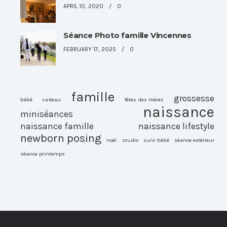
APRIL 10, 2020
0
Séance Photo famille Vincennes
FEBRUARY 17, 2025
0
famille
grossesse
bébé
cadeau
fêtes des mères
naissance
miniséances
naissance famille
naissance lifestyle
newborn posing
noël
studio
suivi bébé
séance extérieur
séance printemps